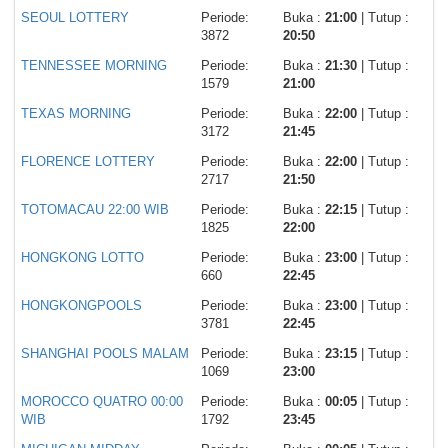
SEOUL LOTTERY
Periode:
Buka :
21:00
| Tutup :
3872
20:50
TENNESSEE MORNING
Periode:
Buka :
21:30
| Tutup :
1579
21:00
TEXAS MORNING
Periode:
Buka :
22:00
| Tutup :
3172
21:45
FLORENCE LOTTERY
Periode:
Buka :
22:00
| Tutup :
2717
21:50
TOTOMACAU 22:00 WIB
Periode:
Buka :
22:15
| Tutup :
1825
22:00
HONGKONG LOTTO
Periode:
Buka :
23:00
| Tutup :
660
22:45
HONGKONGPOOLS
Periode:
Buka :
23:00
| Tutup :
3781
22:45
SHANGHAI POOLS MALAM
Periode:
Buka :
23:15
| Tutup :
1069
23:00
MOROCCO QUATRO 00:00
Periode:
Buka :
00:05
| Tutup :
WIB
1792
23:45