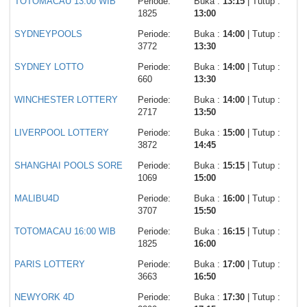
TOTOMACAU 13:00 WIB
Periode:
Buka :
13:15
| Tutup :
1825
13:00
SYDNEYPOOLS
Periode:
Buka :
14:00
| Tutup :
3772
13:30
SYDNEY LOTTO
Periode:
Buka :
14:00
| Tutup :
660
13:30
WINCHESTER LOTTERY
Periode:
Buka :
14:00
| Tutup :
2717
13:50
LIVERPOOL LOTTERY
Periode:
Buka :
15:00
| Tutup :
3872
14:45
SHANGHAI POOLS SORE
Periode:
Buka :
15:15
| Tutup :
1069
15:00
MALIBU4D
Periode:
Buka :
16:00
| Tutup :
3707
15:50
TOTOMACAU 16:00 WIB
Periode:
Buka :
16:15
| Tutup :
1825
16:00
PARIS LOTTERY
Periode:
Buka :
17:00
| Tutup :
3663
16:50
NEWYORK 4D
Periode:
Buka :
17:30
| Tutup :